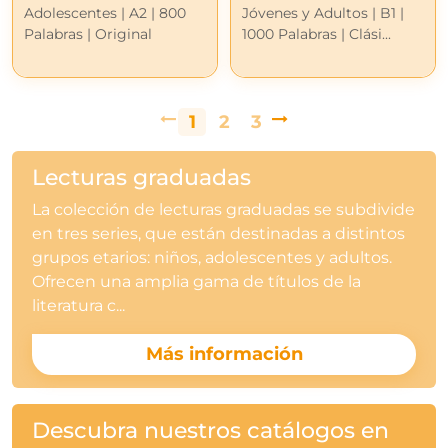
Adolescentes | A2 | 800
Jóvenes y Adultos | B1 |
Palabras | Original
1000 Palabras | Clási...
1
2
3
Lecturas graduadas
La colección de lecturas graduadas se subdivide
en tres series, que están destinadas a distintos
grupos etarios: niños, adolescentes y adultos.
Ofrecen una amplia gama de títulos de la
literatura c...
Más información
Descubra nuestros catálogos en