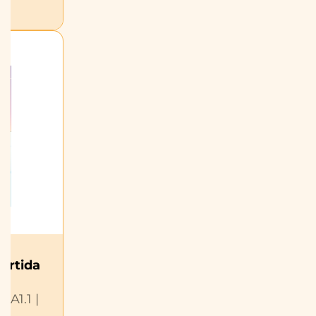
tártida
| A1.1 |