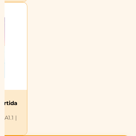
tártida
| A1.1 |