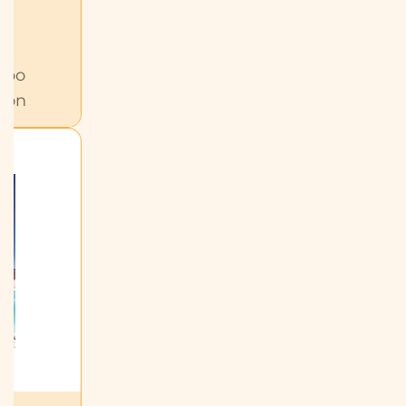
erpo
ión