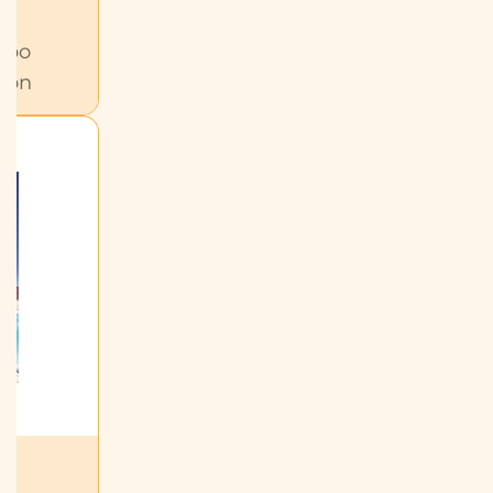
erpo
ión