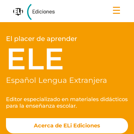
☰
El placer de aprender
ELE
Español Lengua Extranjera
Editor especializado en materiales didácticos
para la enseñanza escolar.
Acerca de ELi Ediciones